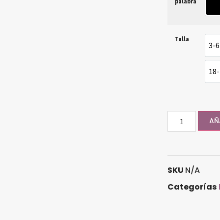
palabra
n
Talla
3-6
18
AÑ
SKU
N/A
Categorías