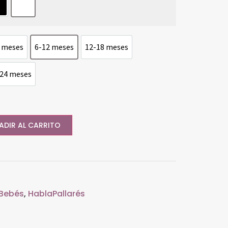
egre
blanc
 meses
6-12 meses
12-18 meses
3-6 meses
6-12 meses
12-18 meses
-24 meses
18-24 meses
ADIR AL CARRITO
Bebés
,
HablaPallarés