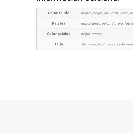
Color tejido
blanco, negro, gris, azul, verde, r
Palabra
nunca tanto, pojón, furro/a, fato/a
Color palabra
negro, blanco
Talla
3-6 meses, 6-12 meses, 12-18 mes