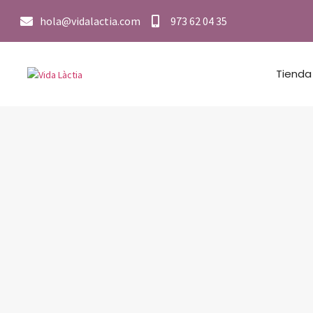
hola@vidalactia.com
973 62 04 35
Tienda