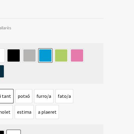
allarès
lanco
negro
gris
azul
verde
rosa
zul marino
 tant
potxó
furro/a
fato/a
mai tant
potxó
furro/a
fato/a
molet
estima
a plaeret
esmolet
estima
a plaeret