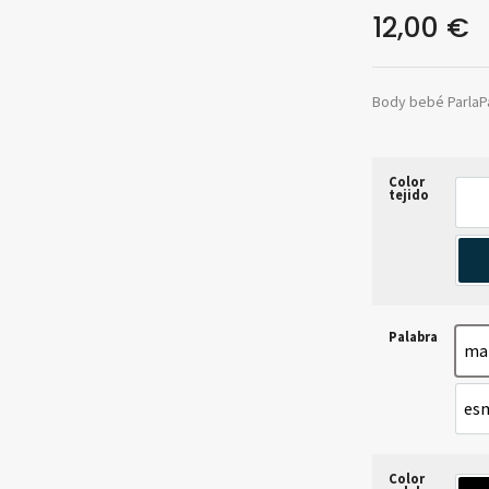
12,00
€
Body bebé ParlaP
Color
tejido
b
a
Palabra
mai
es
Color