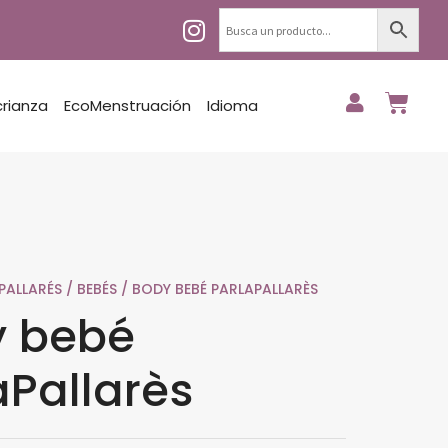
crianza
EcoMenstruación
Idioma
PALLARÉS
/
BEBÉS
/ BODY BEBÉ PARLAPALLARÈS
y bebé
aPallarès