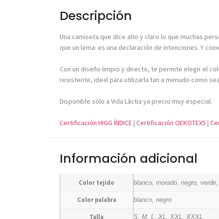
Descripción
Una camiseta que dice alto y claro lo que muchas pers
que un lema: es una declaración de intenciones. Y coin
Con un diseño limpio y directo, te permite elegir el c
resistente, ideal para utilizarla tan a menudo como s
Disponible sólo a Vida Làctia ya precio muy especial.
Certificación HIGG ÍNDICE
|
Certificación OEKOTEX5
|
Ce
Información adicional
Color tejido
blanco, morado, negro, verde, 
Color palabra
blanco, negro
Talla
S, M, L, XL, XXL, XXXL