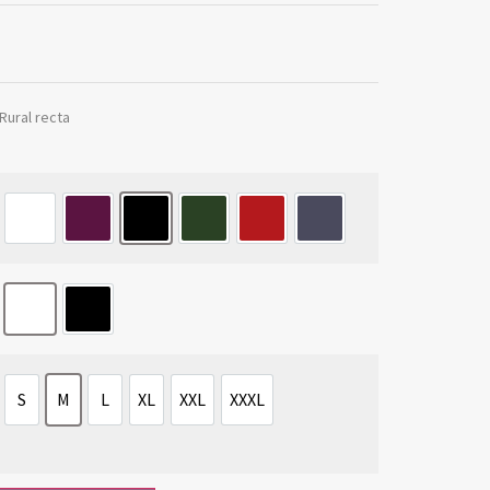
Rural recta
blanco
morado
negro
verde
rojo
gris
blanc
negre
S
M
L
XL
XXL
XXXL
S
M
L
XL
XXL
XXXL