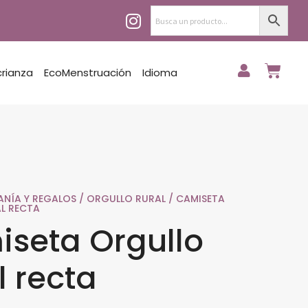
crianza
EcoMenstruación
Idioma
ANÍA Y REGALOS
/
ORGULLO RURAL
/ CAMISETA
L RECTA
seta Orgullo
l recta