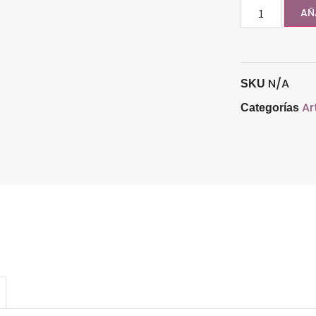
AÑ
N/A
SKU
Ar
Categorías