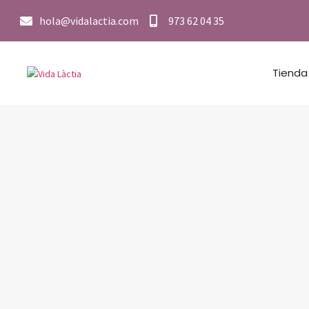
hola@vidalactia.com
973 62 04 35
Tienda