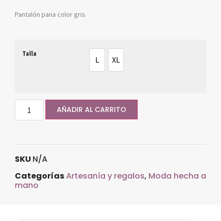
Pantalón pana color gris
Talla
L
XL
L
XL
AÑADIR AL CARRITO
SKU
N/A
Categorías
Artesanía y regalos
,
Moda hecha a
mano