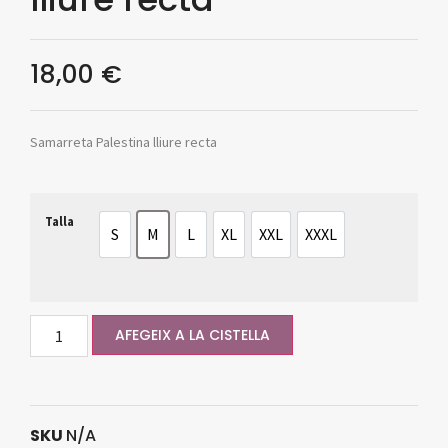
18,00
€
Samarreta Palestina lliure recta
Talla
S
M
L
XL
XXL
XXXL
S
M
L
XL
XXL
XXXL
AFEGEIX A LA CISTELLA
SKU
N/A