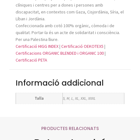
clíniques i centres per a dones i persones amb
discapacitat, en contextos com Gaza, Cisjordània, Síria, el
Líban i Jordània.
Confeccionada amb cotó 100% orgànic, còmoda i de
qualitat. Portar-la és un acte de solidaritat i consciència.
Per una Palestina lliure.
Certificació HIGG INDEX
|
Certificació OEKOTEX5
|
Certificacions ORGANIC BLENDED i ORGANIC 100
|
Certificació PETA
Informació addicional
Talla
S, M, L, XL, XXL, XXXL
PRODUCTES RELACIONATS