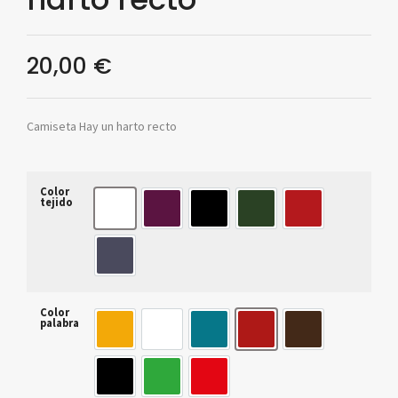
20,00
€
Camiseta Hay un harto recto
Color
tejido
blanco
morado
negro
verde
rojo
gris
Color
palabra
àmbar
blanc
blau
granat
marró
negre
verd
vermell