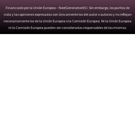
Financiado por la Unión Europea – NextGenerationEU. Sin embargo, los puntos de
vista y las opiniones expresadas son únicamente los del autor o autoras y no reflejan
necesariamente los de la Unión Europea o la Comisión Europea. Ni la Unión Europea
ni la Comisión Europea pueden ser consideradas responsables de las mismas.