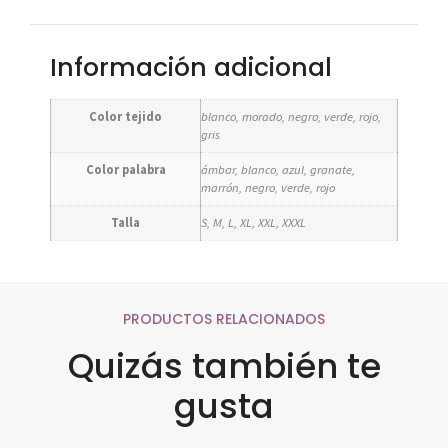
Información adicional
Color tejido
blanco, morado, negro, verde, rojo,
gris
Color palabra
ámbar, blanco, azul, granate,
marrón, negro, verde, rojo
Talla
S, M, L, XL, XXL, XXXL
PRODUCTOS RELACIONADOS
Quizás también te
gusta