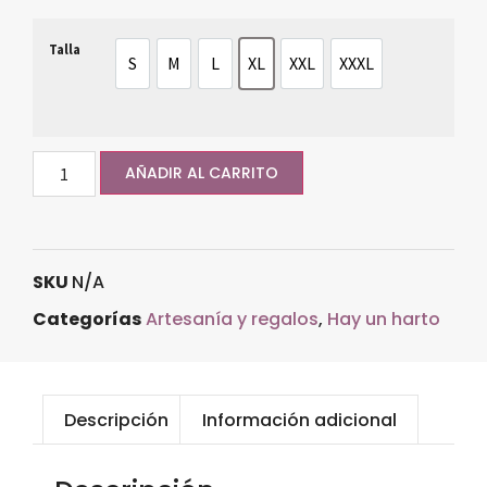
Talla
S
M
L
XL
XXL
XXXL
S
M
L
XL
XXL
XXXL
AÑADIR AL CARRITO
SKU
N/A
Categorías
Artesanía y regalos
,
Hay un harto
Descripción
Información adicional